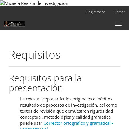
Navegación
Registrarse
Entrar
principal
Contenido
Toggl
principal
naviga
Barra
lateral
Requisitos
Requisitos para la
presentación:
La revista acepta artículos originales e inéditos
resultado de procesos de investigación, así como
textos de revisión que demuestren rigurosidad
conceptual, metodológica y calidad gramatical
puede usar
Corrector ortográfico y gramatical -
LanguageTool
.