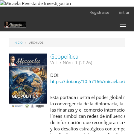
Navegación
Registrarse
Entrar
principal
Contenido
Toggl
principal
naviga
Barra
lateral
INICIO
ARCHIVOS
Geopolítica
Vol. 7 Núm. 1 (2026)
DOI:
https://doi.org/10.57166/micaela.v7.n1
Esta portada ilustra el poder global med
la convergencia de la diplomacia, la indus
las finanzas y el comercio internacional.
líneas simbolizan redes de influencia y f
de información que reconfiguran la sobe
y los desafíos estratégicos contemporán