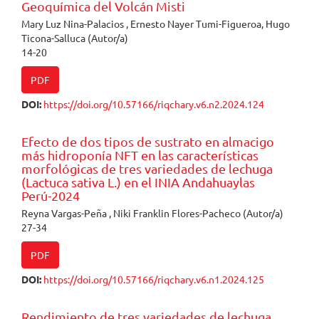
Geoquímica del Volcán Misti
Mary Luz Nina-Palacios , Ernesto Nayer Tumi-Figueroa, Hugo
Ticona-Salluca (Autor/a)
14-20
PDF
DOI:
https://doi.org/10.57166/riqchary.v6.n2.2024.124
Efecto de dos tipos de sustrato en almacigo
más hidroponía NFT en las características
morfológicas de tres variedades de lechuga
(Lactuca sativa L.) en el INIA Andahuaylas
Perú-2024
Reyna Vargas-Peña , Niki Franklin Flores-Pacheco (Autor/a)
27-34
PDF
DOI:
https://doi.org/10.57166/riqchary.v6.n1.2024.125
Rendimiento de tres variedades de lechuga