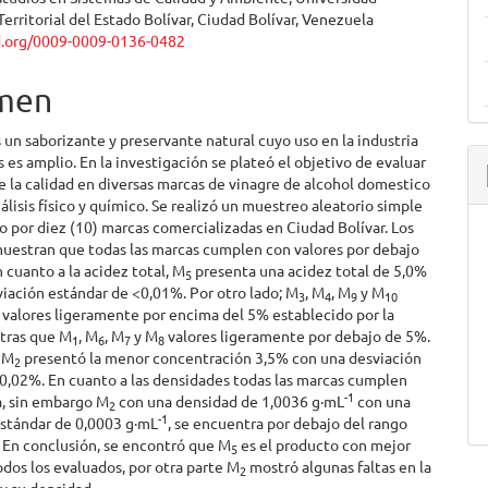
Territorial del Estado Bolívar, Ciudad Bolívar, Venezuela
id.org/0009-0009-0136-0482
men
s un saborizante y preservante natural cuyo uso en la industria
 es amplio. En la investigación se plateó el objetivo de evaluar
 la calidad en diversas marcas de vinagre de alcohol domestico
lisis físico y químico. Se realizó un muestreo aleatorio simple
 por diez (10) marcas comercializadas en Ciudad Bolívar. Los
muestran que todas las marcas cumplen con valores por debajo
n cuanto a la acidez total, M
presenta una acidez total de 5,0%
5
iación estándar de <0,01%. Por otro lado; M
, M
, M
y M
3
4
9
10
valores ligeramente por encima del 5% establecido por la
tras que M
, M
, M
y M
valores ligeramente por debajo de 5%.
1
6
7
8
 M
presentó la menor concentración 3,5% con una desviación
2
0,02%. En cuanto a las densidades todas las marcas cumplen
-1
a, sin embargo M
con una densidad de 1,0036 g·mL
con una
2
-1
estándar de 0,0003 g·mL
, se encuentra por debajo del rango
 En conclusión, se encontró que M
es el producto con mejor
5
odos los evaluados, por otra parte M
mostró algunas faltas en la
2