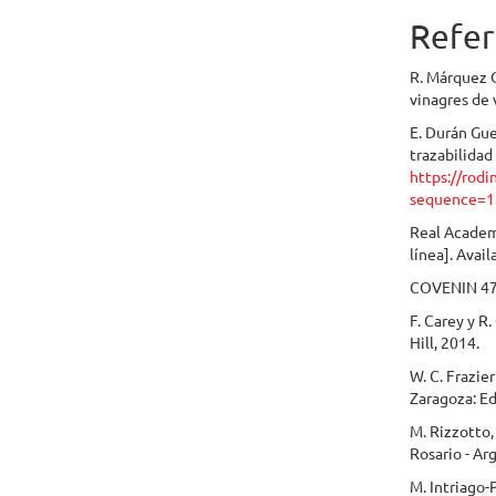
Refer
R. Márquez O
vinagres de
E. Durán Gue
trazabilidad
https://rod
sequence=1
Real Academi
línea]. Avail
COVENIN 47
F. Carey y R
Hill, 2014.
W. C. Frazie
Zaragoza: Ed
M. Rizzotto,
Rosario - Ar
M. Intriago-