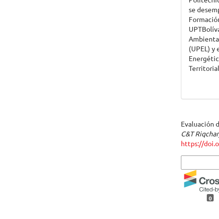
se desem
Formación
UPTBolíva
Ambiental
(UPEL) y 
Energétic
Territoria
Cómo citar
Evaluación d
C&T Riqchary
https://doi.
Más formato
0