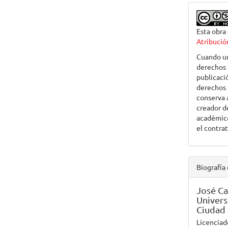
Esta obra
Atribució
Cuando un 
derechos 
publicació
derechos d
conserva 
creador de
académico
el contra
Biografía 
José Ca
Univers
Ciudad 
Licenciad