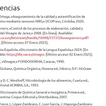
encias
rtega, «Aseguramiento de la calidad y autentificación de
 vino mediante sensores NIRS,» UCOPress, Córdoba, 2020.
rrero, «Control de los procesos de elaboración, calidad y
 del Vinagre de Jerez,» 2008. [En línea]. Available:
in.uca.es/bitstream/handle/10498/15737/duranguerrero.pdf?
. [Último acceso: 07 Enero 2025].
a Española, «Diccionario de la Lengua Española,» 2024. [En
able:
https://dle.rae.es/vinagre
. [Último acceso: 02 Enero 2025].
, «Vinagre,» FONDONORMA, Caracas, 1990.
. Giuliano, Química Orgánica, Novena ed., México, D.F.: McGraw-
r y D. C. Westhoff, Microbiologia de los alimentos, Cuarta ed.,
itorial ACRIBIA, S.A., 1993.
 Diccionario de Química General e Inorgánica, Primera ed.,
gentina: Corpus Editorial y Distribuidora, 2007.
Ponce, L. López-Zambrano, C. Loor-García, J. Mayorga-Zambrano