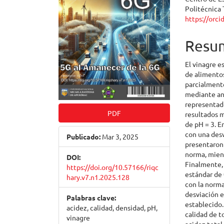
Politécnica 
https://orc
Resu
El vinagre e
de alimentos
parcialmente
mediante aná
representado
PDF
resultados 
de pH = 3. E
con una desv
Publicado:
Mar 3, 2025
presentaron 
norma, mien
DOI:
Finalmente,
https://doi.org/10.57166/riqc
estándar de 
hary.v7.n1.2025.128
con la norm
desviación 
Palabras clave:
establecido.
acidez, calidad, densidad, pH,
calidad de t
vinagre