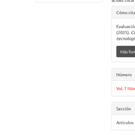
acidez total
Detal
Cómo cit
del
Evaluació
artíc
(2025).
C&
tecnologí
Más for
Número
Vol. 7 Nú
Sección
Artículos