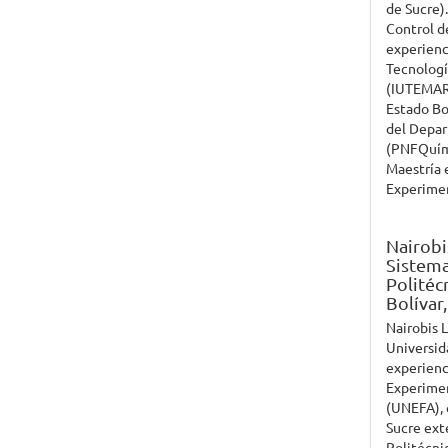
de Sucre).
Control d
experienc
Tecnologí
(IUTEMAR-
Estado Bo
del Depa
(PNFQuími
Maestría 
Experime
Nairobi
Sistema
Politéc
Bolívar
Nairobis 
Universid
experienc
Experimen
(UNEFA), 
Sucre ext
Politécni