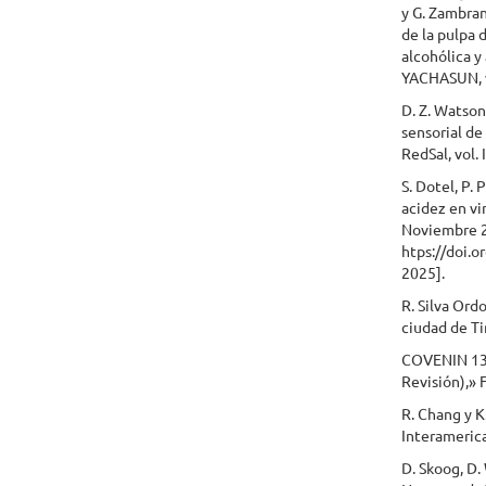
y G. Zambra
de la pulpa 
alcohólica y
YACHASUN, vol
D. Z. Watson
sensorial de
RedSal, vol. 
S. Dotel, P.
acidez en vi
Noviembre 20
htps://doi.o
2025].
R. Silva Ord
ciudad de Ti
COVENIN 131
Revisión),»
R. Chang y K
Interamerica
D. Skoog, D.