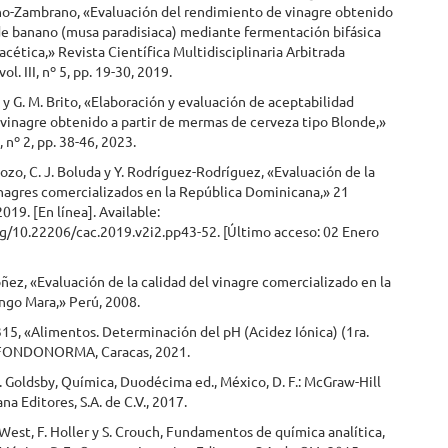
no-Zambrano, «Evaluación del rendimiento de vinagre obtenido
de banano (musa paradisiaca) mediante fermentación bifásica
 acética,» Revista Científica Multidisciplinaria Arbitrada
. III, nº 5, pp. 19-30, 2019.
 y G. M. Brito, «Elaboración y evaluación de aceptabilidad
 vinagre obtenido a partir de mermas de cerveza tipo Blonde,»
I, nº 2, pp. 38-46, 2023.
 Pozo, C. J. Boluda y Y. Rodríguez-Rodríguez, «Evaluación de la
nagres comercializados en la República Dominicana,» 21
19. [En línea]. Available:
rg/10.22206/cac.2019.v2i2.pp43-52. [Último acceso: 02 Enero
oñez, «Evaluación de la calidad del vinagre comercializado en la
ngo Mara,» Perú, 2008.
5, «Alimentos. Determinación del pH (Acidez Iónica) (1ra.
 FONDONORMA, Caracas, 2021.
. Goldsby, Química, Duodécima ed., México, D. F.: McGraw-Hill
na Editores, S.A. de C.V., 2017.
 West, F. Holler y S. Crouch, Fundamentos de química analítica,