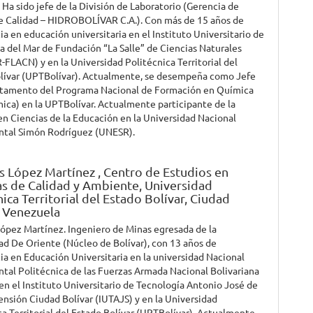
 Ha sido jefe de la División de Laboratorio (Gerencia de
e Calidad – HIDROBOLÍVAR C.A.). Con más de 15 años de
ia en educación universitaria en el Instituto Universitario de
a del Mar de Fundación “La Salle” de Ciencias Naturales
FLACN) y en la Universidad Politécnica Territorial del
lívar (UPTBolívar). Actualmente, se desempeña como Jefe
rtamento del Programa Nacional de Formación en Química
ca) en la UPTBolívar. Actualmente participante de la
en Ciencias de la Educación en la Universidad Nacional
ntal Simón Rodríguez (UNESR).
s López Martínez ,
Centro de Estudios en
s de Calidad y Ambiente, Universidad
nica Territorial del Estado Bolívar, Ciudad
, Venezuela
López Martínez. Ingeniero de Minas egresada de la
ad De Oriente (Núcleo de Bolívar), con 13 años de
ia en Educación Universitaria en la universidad Nacional
tal Politécnica de las Fuerzas Armada Nacional Bolivariana
en el Instituto Universitario de Tecnología Antonio José de
ensión Ciudad Bolívar (IUTAJS) y en la Universidad
ca Territorial del Estado Bolívar (UPTBolívar). Actualmente,