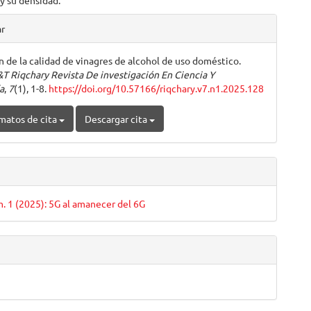
 y su densidad.
les
ar
n de la calidad de vinagres de alcohol de uso doméstico.
ulo
T Riqchary Revista De investigación En Ciencia Y
a
,
7
(1), 1-8.
https://doi.org/10.57166/riqchary.v7.n1.2025.128
matos de cita
Descargar cita
m. 1 (2025): 5G al amanecer del 6G