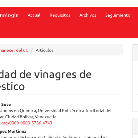
cnología
Actual
Requisitos
Archivos
Seguimiento
amanecer del 6G
Artículos
idad de vinagres de
stico
enido
o Soto
tudios en Química, Universidad Politécnica Territorial del
ipal
ar, Ciudad Bolívar, Venezue-la
id.org/0009-0009-5786-4743
ópez Martínez
ulo
studios en Sistemas de Calidad y Ambiente, Universidad