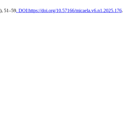
4), 51–59
. DOI:https://doi.org/10.57166/micaela.v6.n1.2025.176
.